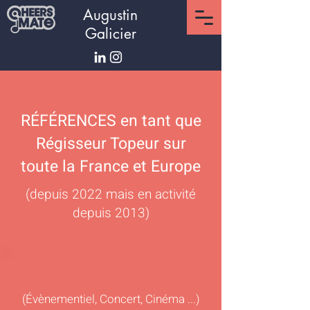
Augustin
Galicier
RÉFÉRENCES en tant que
Régisseur Topeur sur
toute la France et Europe
(depuis 2022 mais en activité
depuis 2013)
RÉGIE GÉNÉRALE
(Évènementiel, Concert, Cinéma ...)